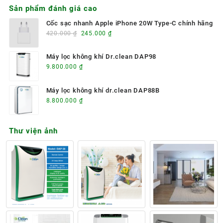
Sản phẩm đánh giá cao
Cốc sạc nhanh Apple iPhone 20W Type-C chính hãng
Giá
Giá
420.000
₫
245.000
₫
gốc
hiện
là:
tại
Máy lọc không khí Dr.clean DAP98
420.000 ₫.
là:
9.800.000
₫
245.000 ₫.
Máy lọc không khí dr.clean DAP88B
8.800.000
₫
Thư viện ảnh