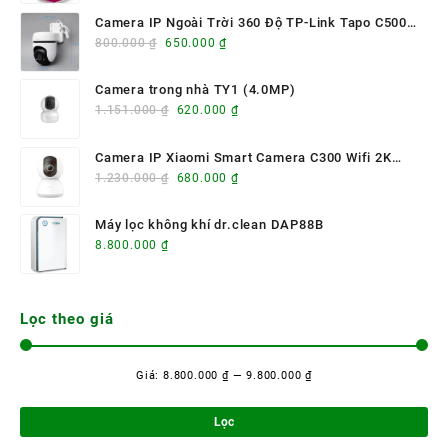
Camera IP Ngoài Trời 360 Độ TP-Link Tapo C500
Giá
Giá
mã: TECHN-CAM003
800.000
₫
650.000
₫
gốc
hiện
là:
tại
Camera trong nhà TY1 (4.0MP)
800.000 ₫.
là:
Giá
Giá
1.151.000
₫
620.000
₫
650.000 ₫.
gốc
hiện
là:
tại
Camera IP Xiaomi Smart Camera C300 Wifi 2K
1.151.000 ₫.
là:
Giá
Giá
BHR6540GL – Quay 360°, AI nhận diện người, hình
1.230.000
₫
680.000
₫
620.000 ₫.
gốc
hiện
ảnh siêu nét
là:
tại
Máy lọc không khí dr.clean DAP88B
1.230.000 ₫.
là:
8.800.000
₫
680.000 ₫.
Lọc theo giá
Giá:
8.800.000 ₫
—
9.800.000 ₫
Giá
Giá
tối
tối
Lọc
thi
đa