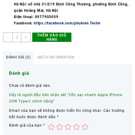
Hà Nội: số nhà
31/219 Định Công Thượng, phường Định Công,
quận Hoàng Mai, Hà Nội
Điện thoại: 0977903059
Facebook:
https://facebook.com/phukien.Techn
THÊM VÀO GIỎ
Cốc
-
+
HÀNG
sạc
nhanh
Apple
ĐÁNH GIÁ (0)
META INFORMATION
iPhone
20W
Đánh giá
Type-
C
Chưa có đánh giá nào.
chính
hãng
Hãy là người đầu tiên nhận xét “Cốc sạc nhanh Apple iPhone
số
20W Type-C chính hãng”
lượng
Email của bạn sẽ không được hiển thị công khai.
Các trường
bắt buộc được đánh dấu
*
Đánh giá của bạn
*