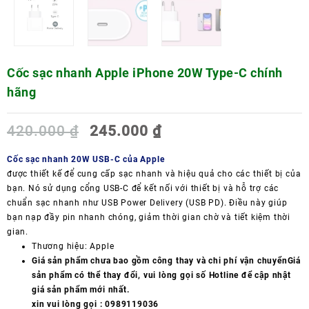
Cốc sạc nhanh Apple iPhone 20W Type-C chính
hãng
Giá
Giá
420.000
₫
245.000
₫
gốc
hiện
là:
tại
Cốc sạc nhanh 20W USB-C của Apple
420.000 ₫.
là:
được thiết kế để cung cấp sạc nhanh và
hiệu quả
cho các thiết bị của
245.000 ₫.
bạn. Nó sử dụng cổng USB-C để kết nối với thiết bị và hỗ trợ các
chuẩn sạc nhanh như USB Power Delivery (USB PD). Điều này giúp
bạn nạp đầy pin nhanh chóng, giảm thời gian chờ và tiết kiệm thời
gian.
Thương hiệu:
Apple
Giá sản phẩm chưa bao gồm công thay và chi phí vận chuyển
Giá
sản phẩm có thể thay đổi, vui lòng gọi số Hotline để cập nhật
giá sản phẩm mới nhất.
xin vui lòng gọi : 0989119036