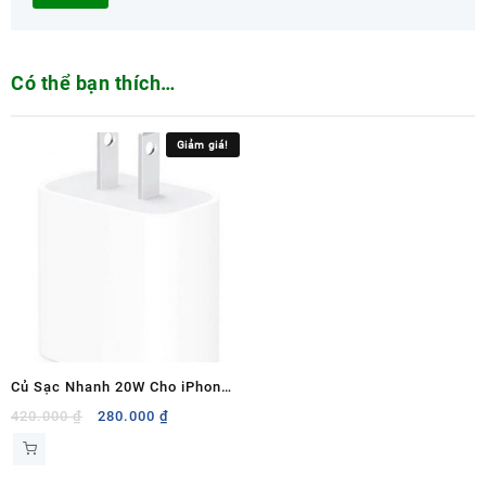
Có thể bạn thích…
Giảm giá!
Củ Sạc Nhanh 20W Cho iPhone
Zin
Giá
Giá
420.000
₫
280.000
₫
gốc
hiện
là:
tại
420.000 ₫.
là: