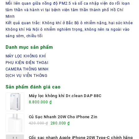
Mỗi liên quan giữa nồng độ PM2.5 và số ca nhập viện do rối loạn
tâm thần và hành vi tại bệnh viện tâm thần thành phố Hồ Chí
Minh
Kết quả quan trắc: Không khí ở Bắc Bộ ô nhiễm nặng, hại sức khỏe
Không khí Hà Nội ô nhiễm nghiêm trọng, không nên ra ngoài vào
sáng sớm, chiều tối
Danh mục sản phẩm
MÁY LỌC KHÔNG KHÍ
PHỤ KIỆN ĐIỆN THOẠI
CAMERA THÔNG MINH
DỊCH VỤ VIỄN THÔNG
Sản phẩm đánh giá cao
Máy lọc không khí Dr.clean DAP 88C
8.800.000
₫
Củ Sạc Nhanh 20W Cho iPhone Zin
Giá
Giá
420.000
₫
280.000
₫
gốc
hiện
là:
tại
Cốc sạc nhanh Apple iPhone 20W Type-C chính hãng