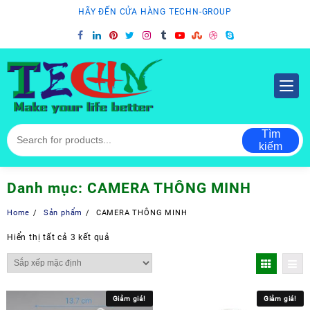
Skip
HÃY ĐẾN CỬA HÀNG TECHN-GROUP
to
content
Tìm
kiếm
Danh mục:
CAMERA THÔNG MINH
Home
Sản phẩm
CAMERA THÔNG MINH
Hiển thị tất cả 3 kết quả
Giảm giá!
Giảm giá!