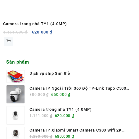
Camera trong nhà TY1 (4.0MP)
Giá
Giá
1.151.000
₫
620.000
₫
gốc
hiện
là:
tại
1.151.000 ₫.
là:
620.000 ₫.
Sản phẩm
Dịch vụ ship Sim thẻ
Camera IP Ngoài Trời 360 Độ TP-Link Tapo C500
Giá
Giá
mã: TECHN-CAM003
800.000
₫
650.000
₫
gốc
hiện
là:
tại
Camera trong nhà TY1 (4.0MP)
800.000 ₫.
là:
Giá
Giá
1.151.000
₫
620.000
₫
650.000 ₫.
gốc
hiện
là:
tại
Camera IP Xiaomi Smart Camera C300 Wifi 2K
1.151.000 ₫.
là:
Giá
Giá
BHR6540GL – Quay 360°, AI nhận diện người, hình
1.230.000
₫
680.000
₫