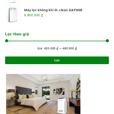
620.000 ₫.
gốc
hiện
ảnh siêu nét
là:
tại
Máy lọc không khí dr.clean DAP88B
1.230.000 ₫.
là:
8.800.000
₫
680.000 ₫.
Lọc theo giá
Giá:
620.000 ₫
—
680.000 ₫
Giá
Giá
tối
tối
Lọc
thi
đa