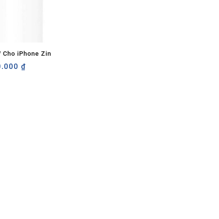
 Cho iPhone Zin
Giá
0.000
₫
c
hiện
tại
.000 ₫.
là:
280.000 ₫.