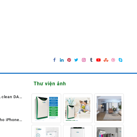
Thư viện ảnh
r.clean DAP
ho iPhone
Giá
hiện