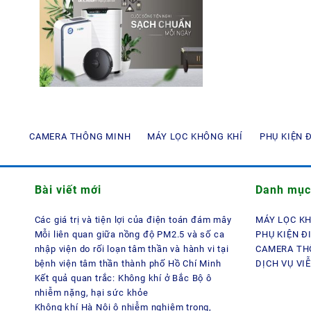
CAMERA THÔNG MINH
MÁY LỌC KHÔNG KHÍ
PHỤ KIỆN 
Bài viết mới
Danh mục
Các giá trị và tiện lợi của điện toán đám mây
MÁY LỌC K
Mỗi liên quan giữa nồng độ PM2.5 và số ca
PHỤ KIỆN Đ
nhập viện do rối loạn tâm thần và hành vi tại
CAMERA TH
bệnh viện tâm thần thành phố Hồ Chí Minh
DỊCH VỤ VI
Kết quả quan trắc: Không khí ở Bắc Bộ ô
nhiễm nặng, hại sức khỏe
Không khí Hà Nội ô nhiễm nghiêm trọng,