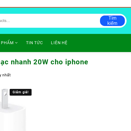
Tìm
kiếm
 PHẨM
TIN TỨC
LIÊN HỆ
sạc nhanh 20W cho iphone
y nhất
Giảm giá!