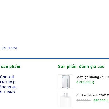
ĐIỆN THOẠI
 sản phẩm
Sản phẩm đánh giá cao
HÔNG KHÍ
Máy lọc không khí D
IỆN THOẠI
88C
8.800.000
₫
ÔNG MINH
ỄN THÔNG
Củ Sạc Nhanh 20W C
Giá
Zin
420.000
₫
280.000
₫
gốc