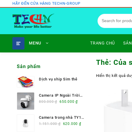
Skip
HÃY ĐẾN CỬA HÀNG TECHN-GROUP
to
content
MENU
TRANG CHỦ
SẢN
Thẻ:
Của 
Sản phẩm
Hiển thị kết quả du
Dịch vụ ship Sim thẻ
Camera IP Ngoài Trời
Giá
Giá
360 Độ TP-Link Tapo
800.000
₫
650.000
₫
gốc
hiện
C500 mã: TECHN-
là:
tại
CAM003
Camera trong nhà TY1
800.000 ₫.
là:
Giá
Giá
(4.0MP)
1.151.000
₫
620.000
₫
650.000 ₫.
gốc
hiện